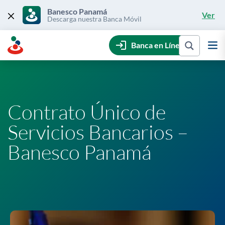
Skip
to
Banesco Panamá
Ver
content
Descarga nuestra Banca Móvil
Banca en Línea
Contrato Único de
Servicios Bancarios –
Banesco Panamá