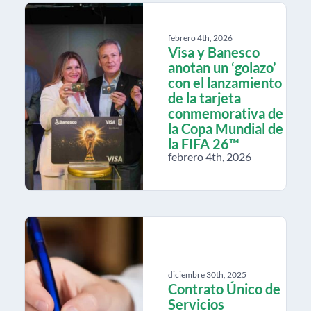
febrero 4th, 2026
Visa y Banesco
anotan un ‘golazo’
con el lanzamiento
de la tarjeta
conmemorativa de
la Copa Mundial de
la FIFA 26™
febrero 4th, 2026
diciembre 30th, 2025
Contrato Único de
Servicios