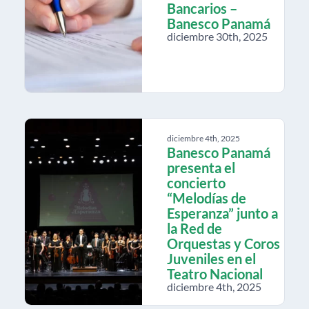
Bancarios –
Banesco Panamá
diciembre 30th, 2025
diciembre 4th, 2025
Banesco Panamá
presenta el
concierto
“Melodías de
Esperanza” junto a
la Red de
Orquestas y Coros
Juveniles en el
Teatro Nacional
diciembre 4th, 2025