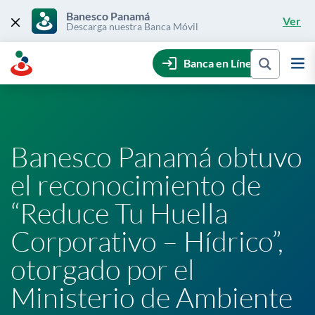
Skip
to
Banesco Panamá
Ver
content
Descarga nuestra Banca Móvil
Banca en Línea
Banesco Panamá obtuvo
el reconocimiento de
“Reduce Tu Huella
Corporativo – Hídrico”,
otorgado por el
Ministerio de Ambiente