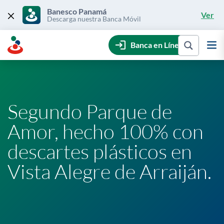
Skip
to
Banesco Panamá
Ver
content
Descarga nuestra Banca Móvil
Banca en Línea
Segundo Parque de
Amor, hecho 100% con
descartes plásticos en
Vista Alegre de Arraiján.