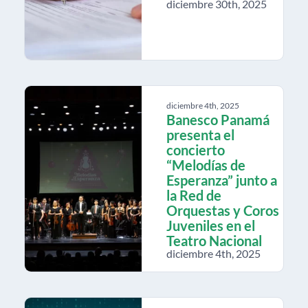
diciembre 30th, 2025
diciembre 4th, 2025
Banesco Panamá
presenta el
concierto
“Melodías de
Esperanza” junto a
la Red de
Orquestas y Coros
Juveniles en el
Teatro Nacional
diciembre 4th, 2025