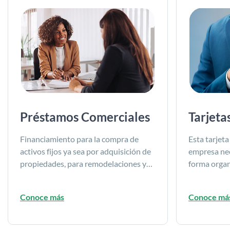
Préstamos Comerciales
Tarjeta
Financiamiento para la compra de
Esta tarjeta
activos fijos ya sea por adquisición de
empresa nec
propiedades, para remodelaciones y
forma organ
mejoras a su propiedad o a la
sus gastos.
propiedad arrendada, para la
Conoce más
Conoce má
adquisición de maquinaria y equipo o
flota de vehículos para uso comercial.