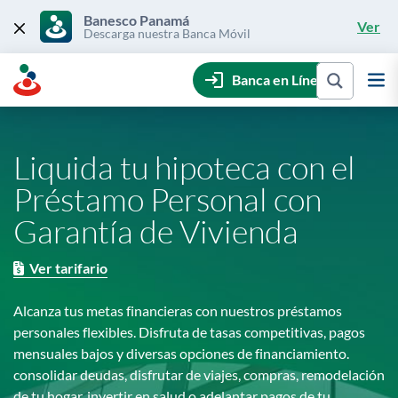
Skip
to
Banesco Panamá
Ver
content
Descarga nuestra Banca Móvil
Banca en Línea
Liquida tu hipoteca con el
Préstamo Personal con
Garantía de Vivienda
Ver tarifario
Alcanza tus metas financieras con nuestros préstamos
personales flexibles. Disfruta de tasas competitivas, pagos
mensuales bajos y diversas opciones de financiamiento.
consolidar deudas, disfrutar de viajes, compras, remodelación
de tu hogar, invertir en salud o adelantar pagos de tu