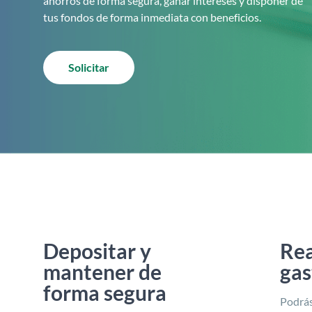
ahorros de forma segura, ganar intereses y disponer de
tus fondos de forma inmediata con beneficios.
Solicitar
Depositar y
Rea
mantener de
gas
forma segura
Podrás