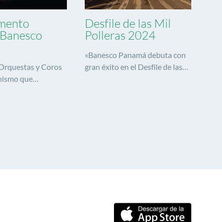
mento
Desfile de las Mil
l Banesco
Polleras 2024
«Banesco Panamá debuta con
 Orquestas y Coros
gran éxito en el Desfile de las
nismo que
Mil Polleras 2024»
ara la
ión social,
a música…
mbiarle la vida
a estos niños, niñas