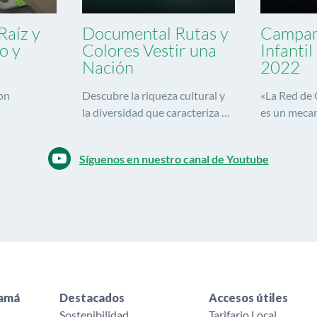
Raíz y
Documental Rutas y
Campa
o y
Colores Vestir una
Infanti
Nación
2022
on
Descubre la riqueza cultural y
«La Red de
la diversidad que caracteriza a
es un meca
este maravilloso país, a través
utilizamos p
de sus vestidos y las
transformac
Síguenos en nuestro canal de Youtube
tradiciones vinculadas a los
mediante l
mismos.
Buscamos ca
para mejor 
y jóvenes»
namá
Destacados
Accesos útiles
Sostenibilidad
Tarifario Local