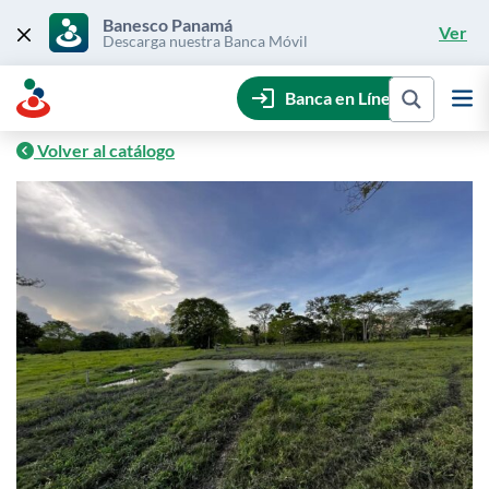
Skip
to
Banesco Panamá
Ver
content
Descarga nuestra Banca Móvil
Banca en Línea
Volver al catálogo